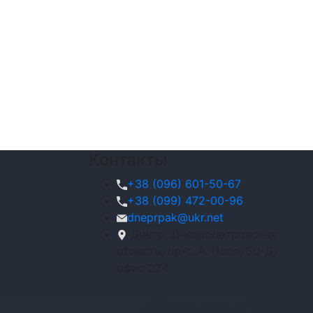
Контакты
+38 (096) 601-50-67
+38 (099) 472-00-96
dneprpak@ukr.net
Днепр, Днепропетровская
область, пр-т. А. Поля, 50-Д,
офис 224