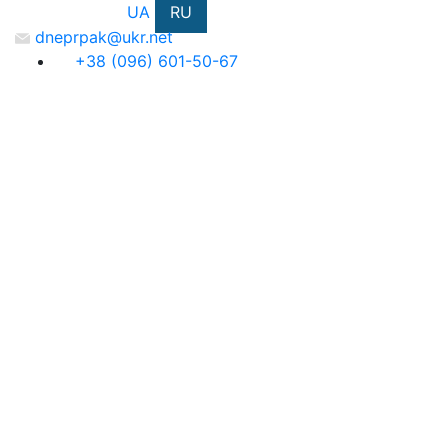
UA
RU
dneprpak@ukr.net
+38 (096) 601-50-67