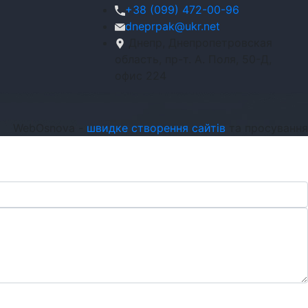
+38 (099) 472-00-96
dneprpak@ukr.net
Днепр, Днепропетровская
область, пр-т. А. Поля, 50-Д,
офис 224
WebOsnova -
швидке створення сайтів
та просування