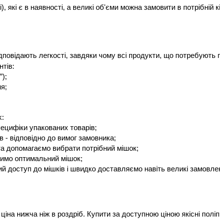
і), які є в наявності, а великі об'єми можна замовити в потрібній кі
дповідають легкості, завдяки чому всі продукти, що потребують п
тів:
”);
я;
k:
пецифіки упакованих товарів;
в - відповідно до вимог замовника;
та допомагаємо вибрати потрібний мішок;
оримо оптимальний мішок;
й доступ до мішків і швидко доставляємо навіть великі замовле
ціна нижча ніж в роздріб. Купити за доступною ціною якісні полі