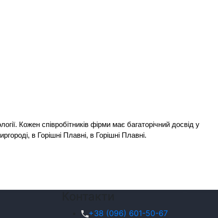
гії. Кожен співробітників фірми має багаторічний досвід у 
городі, в Горішні Плавні, в Горішні Плавні. 
Контакти
+38 (096) 601-50-67