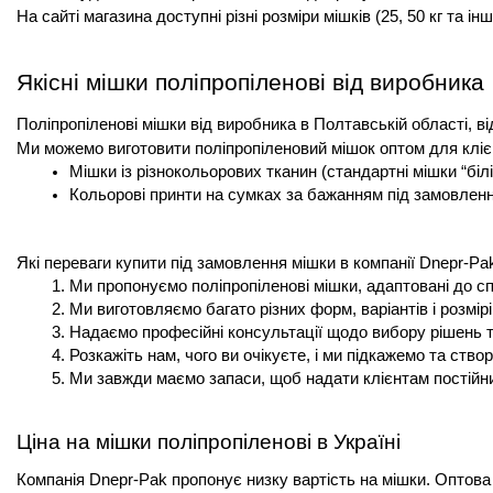
На сайті магазина доступні різні розміри мішків (25, 50 кг та інш
Якісні мішки поліпропіленові від виробника
Поліпропіленові мішки від виробника в Полтавській області, ві
Ми можемо виготовити поліпропіленовий мішок оптом для клієн
Мішки із різнокольорових тканин (стандартні мішки “білі
Кольорові принти на сумках за бажанням під замовленн
Які переваги купити під замовлення мішки в компанії Dnepr-Pa
Ми пропонуємо поліпропіленові мішки, адаптовані до с
Ми виготовляємо багато різних форм, варіантів і розмірі
Надаємо професійні консультації щодо вибору рішень 
Розкажіть нам, чого ви очікуєте, і ми підкажемо та ств
Ми завжди маємо запаси, щоб надати клієнтам постійни
Ціна на мішки поліпропіленові в Україні
Компанія Dnepr-Pak пропонує низку вартість на мішки. Оптова 